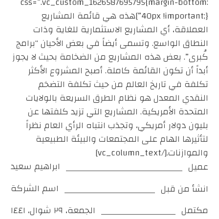
css=”.vc_custom_1626587695795{margin-bottom:
40px !important;}”]هذه هي قائمة المشاريع
العملاقة، أي المشاريع الاستثمارية للغاية وذات
النطاق الواسع. وتسمى أيضاً في بعض الأحيان “برامج
كُبرى”. بعض هذه المشاريع من الضخامة بحيث لا يجوز
أبداً أن تكون القائمة كاملة. أصبح المشروع الأكثر
تكلفة في تاريخ العالم من حيث تكلفة التضخم
النقدي المعدل هو نظام الطرق السريعة بالولايات
المتحدة الأمريكية. المشاريع التي تزيد كلفتها عن
بليون دولار أمريكي، وتجذب انتباه الرأي العام نظراً
لتأثيرها الهام على المجتمعات والبيئة الطبيعية
والموازنات.[/vc_column_text]
ابراهيم سعيد
عميل
اسم الشركة
انشأ من قبل
الجمعة، ٢٩ شوال، ١٤٤١
مكتمل