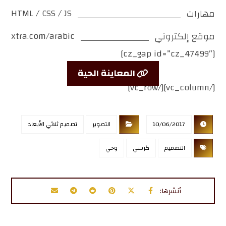
HTML / CSS / JS
مهارات
xtra.com/arabic
موقع إلكتروني
[cz_gap id=”cz_47499″]
المعاينة الحية
[/vc_column][/vc_row]
10/06/2017
التصوير
تصميم ثلاثي الأبعاد
التصميم
كرسي
وحي